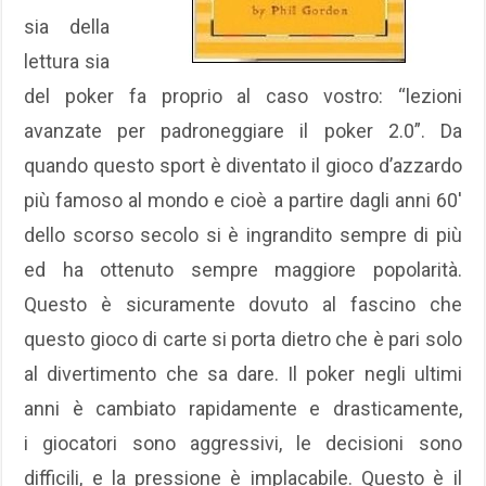
sia della
lettura sia
del poker fa proprio al caso vostro: “lezioni
avanzate per padroneggiare il poker 2.0”. Da
quando questo sport è diventato il gioco d’azzardo
più famoso al mondo e cioè a partire dagli anni 60′
dello scorso secolo si è ingrandito sempre di più
ed ha ottenuto sempre maggiore popolarità.
Questo è sicuramente dovuto al fascino che
questo gioco di carte si porta dietro che è pari solo
al divertimento che sa dare. Il poker negli ultimi
anni è cambiato rapidamente e drasticamente,
i giocatori sono aggressivi, le decisioni sono
difficili, e la pressione è implacabile. Questo è il