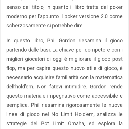
senso del titolo, in quanto il libro tratta del poker
moderno per l’appunto il poker versione 2.0 come
scherzosamente si potrebbe dire.
In questo libro, Phil Gordon riesamina il gioco
partendo dalle basi. La chiave per competere con i
migliori giocatori di oggi è migliorare il gioco post
flop, ma per capire questo nuovo stile di gioco, è
necessario acquisire familiarità con la matematica
dell’hold’em. Non fatevi intimidire. Gordon rende
questo materiale impegnativo come accessibile e
semplice. Phil riesamina rigorosamente le nuove
linee di gioco nel No Limit Hold’em, analizza le
strategie del Pot Limit Omaha, ed esplora la