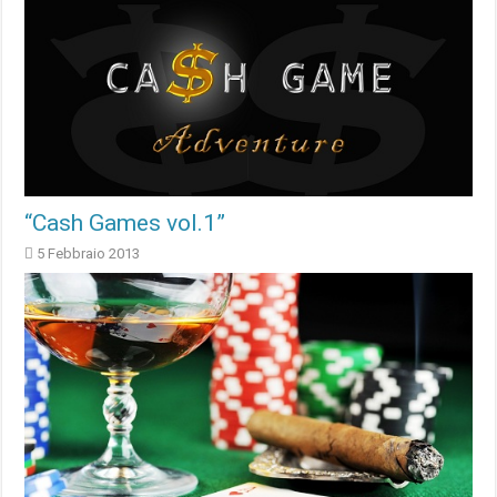
“Cash Games vol.1”
5 Febbraio 2013