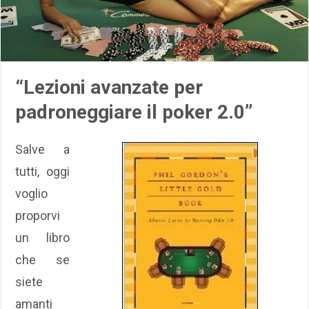
“Lezioni avanzate per
padroneggiare il poker 2.0”
Salve a
tutti, oggi
voglio
proporvi
un libro
che se
siete
amanti