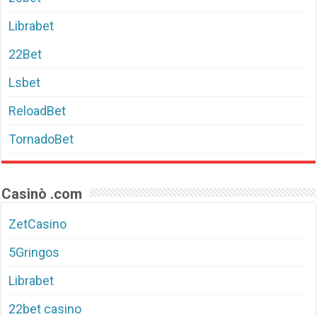
Librabet
22Bet
Lsbet
ReloadBet
TornadoBet
Casinò .com
ZetCasino
5Gringos
Librabet
22bet casino