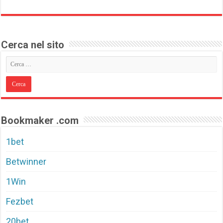
Cerca nel sito
Bookmaker .com
1bet
Betwinner
1Win
Fezbet
20bet