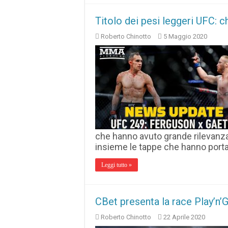
Titolo dei pesi leggeri UFC:
Roberto Chinotto
5 Maggio 2020
che hanno avuto grande rilevanza
insieme le tappe che hanno portat
Leggi tutto »
CBet presenta la race Play’n
Roberto Chinotto
22 Aprile 2020