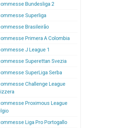
ommesse Bundesliga 2
commesse Superliga
ommesse Brasileirão
ommesse Primera A Colombia
commesse J League 1
ommesse Superettan Svezia
ommesse SuperLiga Serba
commesse Challenge League
izzera
commesse Proximous League
lgio
ommesse Liga Pro Portogallo