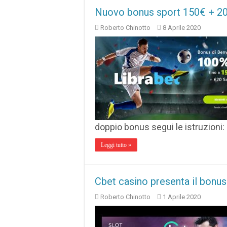
Nuovo bonus sport 150€ + 20€
Roberto Chinotto
8 Aprile 2020
doppio bonus segui le istruzioni: 
Leggi tutto »
Cbet casino presenta il bonus
Roberto Chinotto
1 Aprile 2020