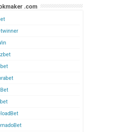
okmaker .com
et
twinner
Win
zbet
bet
brabet
Bet
bet
loadBet
rnadoBet