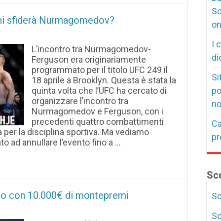
Sc
 chi sfiderà Nurmagomedov?
on
I 
L’incontro tra Nurmagomedov-
di
Ferguson era originariamente
programmato per il titolo UFC 249 il
Si
18 aprile a Brooklyn. Questa è stata la
quinta volta che l’UFC ha cercato di
po
organizzare l’incontro tra
no
Nurmagomedov e Ferguson, con i
precedenti quattro combattimenti
Ca
 per la disciplina sportiva. Ma vediamo
pr
o ad annullare l’evento fino a …
Sc
’Go con 10.000€ di montepremi
S
Sc