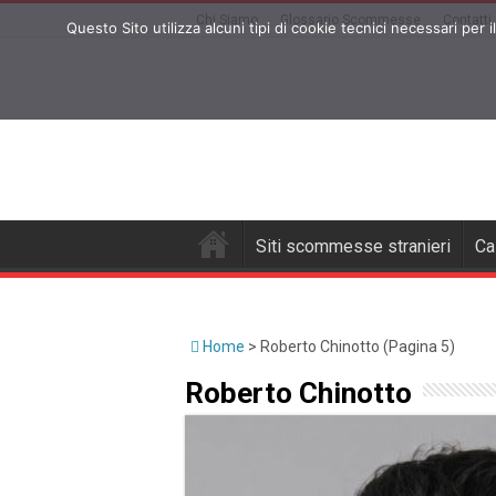
Chi Siamo
Glossario Scommesse
Contatti
Questo Sito utilizza alcuni tipi di cookie tecnici necessari per
Siti scommesse stranieri
Ca
Home
>
Roberto Chinotto (Pagina 5)
Roberto Chinotto