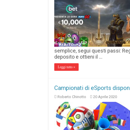
semplice, segui questi passi: Re
deposito e ottieni il …
Leggi tutto »
Campionati di eSports disponi
Roberto Chinotto
20 Aprile 2020