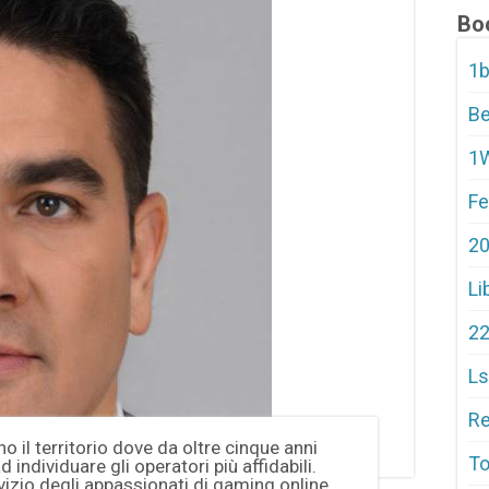
Bo
1b
Be
1
Fe
20
Li
22
Ls
Re
 il territorio dove da oltre cinque anni
To
individuare gli operatori più affidabili.
vizio degli appassionati di gaming online