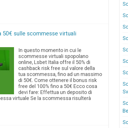
Sc
S
Sc
a 50€ sulle scommesse virtuali
Sc
S
In questo momento in cui le
scommesse virtuali spopolano
Sc
online, Lsbet Italia offre il 50% di
cashback risk free sul valore della
Sc
tua scommessa, fino ad un massimo
di 50€. Come ottenere il bonus risk
S
free del 100% fino a 50€ Ecco cosa
Sv
devi fare: Effettua un deposito di
ssa virtuale Se la scommessa risulterà
S
Be
Sc