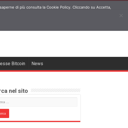
i saperne di più consulta la Cookie Policy. Cliccando su Accetta,
esse Bitcoin
News
ca nel sito