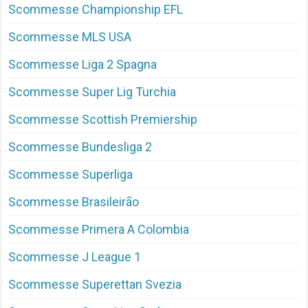
Scommesse Championship EFL
Scommesse MLS USA
Scommesse Liga 2 Spagna
Scommesse Super Lig Turchia
Scommesse Scottish Premiership
Scommesse Bundesliga 2
Scommesse Superliga
Scommesse Brasileirão
Scommesse Primera A Colombia
Scommesse J League 1
Scommesse Superettan Svezia