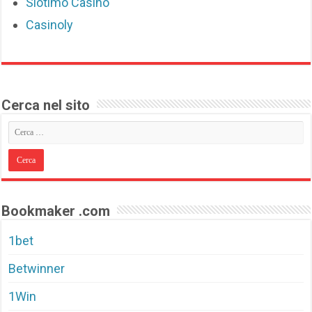
Slotimo Casino
Casinoly
Cerca nel sito
Bookmaker .com
1bet
Betwinner
1Win