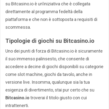
su Bitcasino.io è un’iniziativa che è collegata
direttamente al programma fedeltà della
piattaforma e che non è sottoposta a requisiti di
scommessa.
Tipologie di giochi su Bitcasino.io
Uno dei punti di forza di Bitcasino.io è sicuramente
il suo immenso palinsesto, che consente di
accedere a decine di giochi disponibili su categorie
come slot machine, giochi da tavolo, anche in
versione live. Insomma, qualunque sia la tua
esigenza di divertimento, stai pur certo che su
Bitcasino.io
troverai il titolo giusto con cui
intrattenerti.