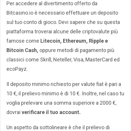
Per accedere al divertimento offerto da
Bitcasino.io è necessario effettuare un deposito
sul tuo conto di gioco. Devi sapere che su questa
piattaforma troverai alcune delle criptovalute più
famose come
Litecoin, Ethereum, Ripple e
Bitcoin Cash,
oppure metodi di pagamento più
classici come Skrill, Neteller, Visa, MasterCard ed
ecoPayz.
Il deposito minimo richiesto per valute fiat è pari a
10 €, il prelievo minimo è di 10 €. Inoltre, nel caso tu
voglia prelevare una somma superiore a 2000 €,
dovrai
verificare il tuo account.
Un aspetto da sottolineare è che il prelievo di