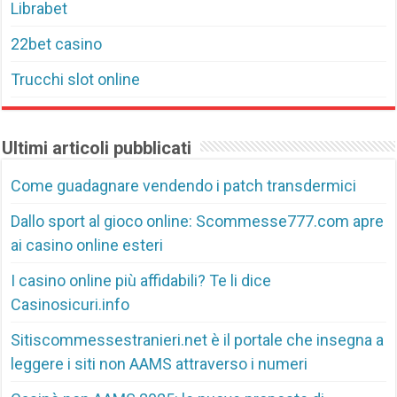
Librabet
22bet casino
Trucchi slot online
Ultimi articoli pubblicati
Come guadagnare vendendo i patch transdermici
Dallo sport al gioco online: Scommesse777.com apre
ai casino online esteri
I casino online più affidabili? Te li dice
Casinosicuri.info
Sitiscommessestranieri.net è il portale che insegna a
leggere i siti non AAMS attraverso i numeri