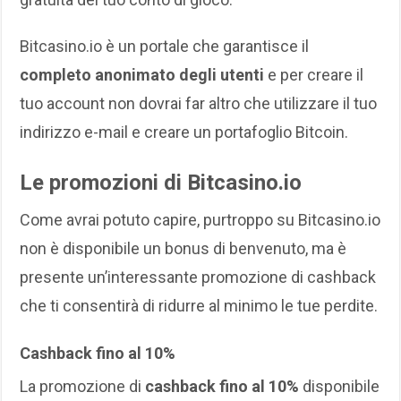
Bitcasino.io è un portale che garantisce il
completo anonimato degli utenti
e per creare il
tuo account non dovrai far altro che utilizzare il tuo
indirizzo e-mail e creare un portafoglio Bitcoin.
Le promozioni di Bitcasino.io
Come avrai potuto capire, purtroppo su Bitcasino.io
non è disponibile un bonus di benvenuto, ma è
presente un’interessante promozione di cashback
che ti consentirà di ridurre al minimo le tue perdite.
Cashback fino al 10%
La promozione di
cashback fino al 10%
disponibile