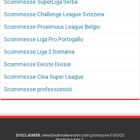
Scommesse SuperLiga Serba
Scommesse Challenge League Svizzera
Scommesse Proximous League Belgio
Scommesse Liga Pro Portogallo
Scommesse Liga 2 Romania
Scommesse Eerste Divisie
Scommesse Cina Super League
Scommesse professionisti
DISCLAIMER:
www.bookmakeresteri.com
promuove il GIOCO
RESPONSABILE.