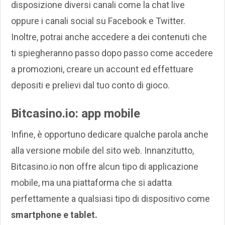
disposizione diversi canali come la chat live
oppure i canali social su Facebook e Twitter.
Inoltre, potrai anche accedere a dei contenuti che
ti spiegheranno passo dopo passo come accedere
a promozioni, creare un account ed effettuare
depositi e prelievi dal tuo conto di gioco.
Bitcasino.io: app mobile
Infine, è opportuno dedicare qualche parola anche
alla versione mobile del sito web. Innanzitutto,
Bitcasino.io non offre alcun tipo di applicazione
mobile, ma una piattaforma che si adatta
perfettamente a qualsiasi tipo di dispositivo come
smartphone e tablet.