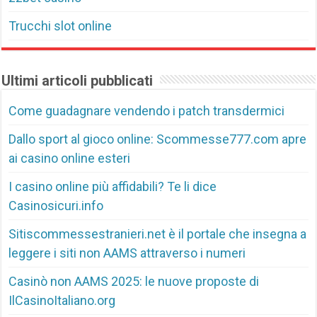
Trucchi slot online
Ultimi articoli pubblicati
Come guadagnare vendendo i patch transdermici
Dallo sport al gioco online: Scommesse777.com apre
ai casino online esteri
I casino online più affidabili? Te li dice
Casinosicuri.info
Sitiscommessestranieri.net è il portale che insegna a
leggere i siti non AAMS attraverso i numeri
Casinò non AAMS 2025: le nuove proposte di
IlCasinoItaliano.org