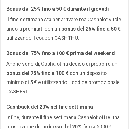
Bonus del 25% fino a 50 € durante il giovedì
Il fine settimana sta per arrivare ma Cashalot vuole
ancora premiarti con un
bonus del 25% fino a 50 €
utilizzando il coupon CASHTHU.
Bonus del 75% fino a 100 € prima del weekend
Anche venerdì, Cashalot ha deciso di proporre un
bonus del 75% fino a 100 €
con un deposito
minimo di 5 € e utilizzando il codice promozionale
CASHFRI.
Cashback del 20% nel fine settimana
Infine, durante il fine settimana Cashalot offre una
promozione di
rimborso del 20%
fino a 5000 €