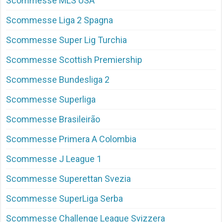
Scommesse MLS USA
Scommesse Liga 2 Spagna
Scommesse Super Lig Turchia
Scommesse Scottish Premiership
Scommesse Bundesliga 2
Scommesse Superliga
Scommesse Brasileirão
Scommesse Primera A Colombia
Scommesse J League 1
Scommesse Superettan Svezia
Scommesse SuperLiga Serba
Scommesse Challenge League Svizzera