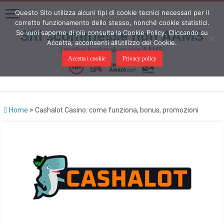
Questo Sito utilizza alcuni tipi di cookie tecnici necessari per il
corretto funzionamento dello stesso, nonché cookie statistici.
Siti scommesse non AAMS
Se vuoi saperne di più consulta la Cookie Policy. Cliccando su
Accetta, acconsenti all’utilizzo dei Cookie.
I migliori bookmakers non AAMS
Accetta i cookie
Privacy policy
Home
>
Cashalot Casino: come funziona, bonus, promozioni