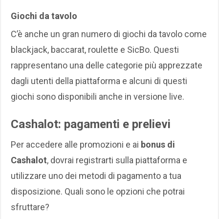
Giochi da tavolo
C’è anche un gran numero di giochi da tavolo come
blackjack, baccarat, roulette e SicBo. Questi
rappresentano una delle categorie più apprezzate
dagli utenti della piattaforma e alcuni di questi
giochi sono disponibili anche in versione live.
Cashalot: pagamenti e prelievi
Per accedere alle promozioni e ai
bonus di
Cashalot
, dovrai registrarti sulla piattaforma e
utilizzare uno dei metodi di pagamento a tua
disposizione. Quali sono le opzioni che potrai
sfruttare?