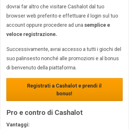
dovrai far altro che visitare Cashalot dal tuo
browser web preferito e effettuare il login sul tuo
account oppure procedere ad una
semplice e
veloce registrazione.
Successivamente, avrai accesso a tutti i giochi del
suo palinsesto nonché alle promozioni e al bonus
di benvenuto della piattaforma.
Registrati a Cashalot e prendi il
bonus!
Pro e contro di Cashalot
Vantaggi: