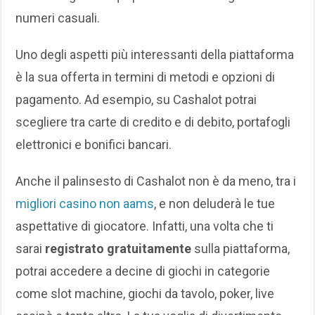
numeri casuali.
Uno degli aspetti più interessanti della piattaforma
è la sua offerta in termini di metodi e opzioni di
pagamento. Ad esempio, su Cashalot potrai
scegliere tra carte di credito e di debito, portafogli
elettronici e bonifici bancari.
Anche il palinsesto di Cashalot non è da meno, tra i
migliori casino non aams
, e non deluderà le tue
aspettative di giocatore. Infatti, una volta che ti
sarai
registrato gratuitamente
sulla piattaforma,
potrai accedere a decine di giochi in categorie
come slot machine, giochi da tavolo, poker, live