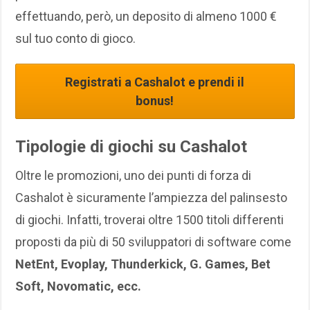
effettuando, però, un deposito di almeno 1000 €
sul tuo conto di gioco.
Registrati a Cashalot e prendi il
bonus!
Tipologie di giochi su Cashalot
Oltre le promozioni, uno dei punti di forza di
Cashalot è sicuramente l’ampiezza del palinsesto
di giochi. Infatti, troverai oltre 1500 titoli differenti
proposti da più di 50 sviluppatori di software come
NetEnt, Evoplay, Thunderkick, G. Games, Bet
Soft, Novomatic, ecc.