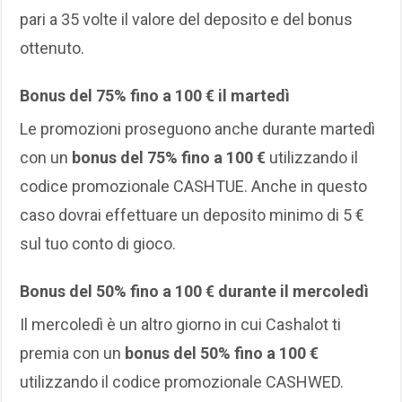
pari a 35 volte il valore del deposito e del bonus
ottenuto.
Bonus del 75% fino a 100 € il martedì
Le promozioni proseguono anche durante martedì
con un
bonus del 75% fino a 100 €
utilizzando il
codice promozionale CASHTUE. Anche in questo
caso dovrai effettuare un deposito minimo di 5 €
sul tuo conto di gioco.
Bonus del 50% fino a 100 € durante il mercoledì
Il mercoledì è un altro giorno in cui Cashalot ti
premia con un
bonus del 50% fino a 100 €
utilizzando il codice promozionale CASHWED.