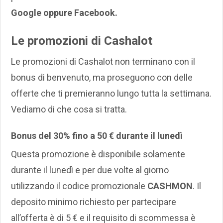
Google oppure Facebook.
Le promozioni di Cashalot
Le promozioni di Cashalot non terminano con il
bonus di benvenuto, ma proseguono con delle
offerte che ti premieranno lungo tutta la settimana.
Vediamo di che cosa si tratta.
Bonus del 30% fino a 50 € durante il lunedì
Questa promozione è disponibile solamente
durante il lunedì e per due volte al giorno
utilizzando il codice promozionale
CASHMON
. Il
deposito minimo richiesto per partecipare
all’offerta è di 5 € e il requisito di scommessa è