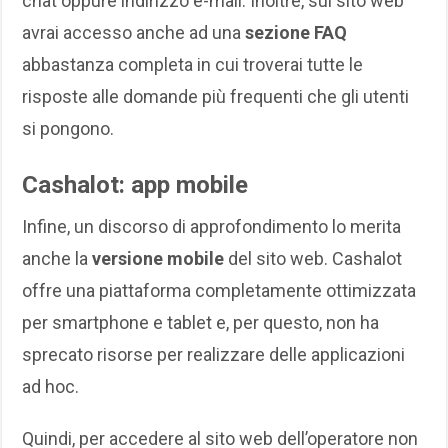
chat oppure indirizzo e-mail. Inoltre, sul sito web
avrai accesso anche ad una
sezione FAQ
abbastanza completa in cui troverai tutte le
risposte alle domande più frequenti che gli utenti
si pongono.
Cashalot: app mobile
Infine, un discorso di approfondimento lo merita
anche la
versione mobile
del sito web. Cashalot
offre una piattaforma completamente ottimizzata
per smartphone e tablet e, per questo, non ha
sprecato risorse per realizzare delle applicazioni
ad hoc.
Quindi, per accedere al sito web dell’operatore non