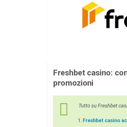
Freshbet casino: co
promozioni
Tutto su Freshbet cas
Freshbet casino a