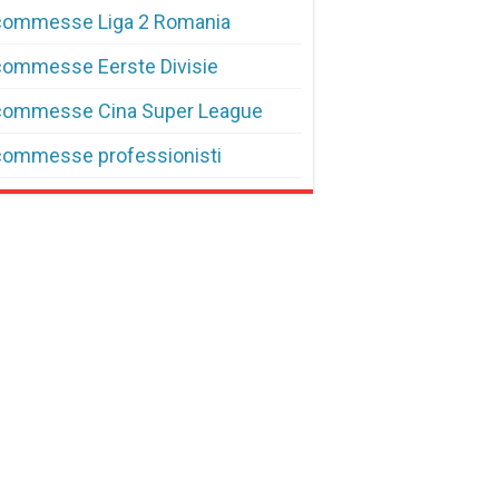
ommesse Liga 2 Romania
ommesse Eerste Divisie
ommesse Cina Super League
ommesse professionisti