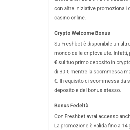
con altre iniziative promozionali d
casino online.
Crypto Welcome Bonus
Su Freshbet è disponibile un alt
mondo delle criptovalute. Infatti,
€
sul tuo primo deposito in crypto
di 30 € mentre la scommessa mas
€. Il requisito di scommessa da so
deposito e del bonus stesso.
Bonus Fedeltà
Con Freshbet avrai accesso anc
La promozione è valida fino a 14 