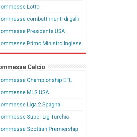
commesse Lotto
ommesse combattimenti di galli
commesse Presidente USA
ommesse Primo Ministro Inglese
ommesse Calcio
commesse Championship EFL
commesse MLS USA
ommesse Liga 2 Spagna
ommesse Super Lig Turchia
ommesse Scottish Premiership