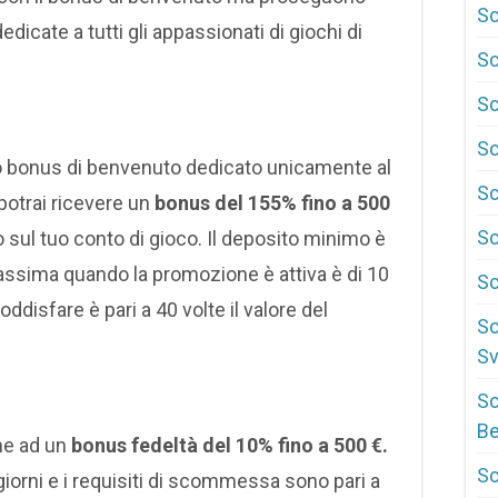
Sc
edicate a tutti gli appassionati di giochi di
S
Sc
Sc
ro bonus di benvenuto dedicato unicamente al
S
 potrai ricevere un
bonus del 155% fino a 500
Sc
 sul tuo conto di gioco. Il deposito minimo è
sima quando la promozione è attiva è di 10
Sc
ddisfare è pari a 40 volte il valore del
S
Sv
S
Be
he ad un
bonus fedeltà del 10% fino a 500 €.
Sc
giorni e i requisiti di scommessa sono pari a