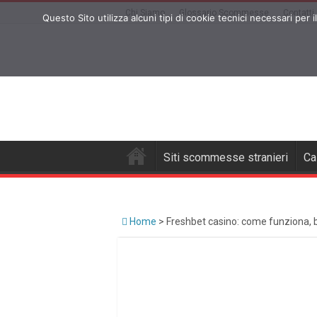
Chi Siamo
Glossario Scommesse
Contatti
Questo Sito utilizza alcuni tipi di cookie tecnici necessari per
Siti scommesse stranieri
Ca
Home
>
Freshbet casino: come funziona, 