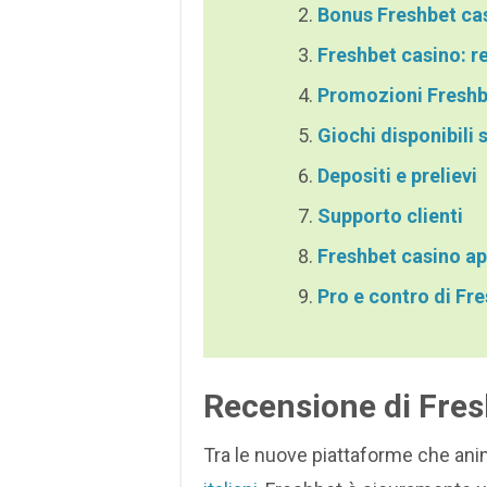
Bonus Freshbet ca
Freshbet casino: r
Promozioni Freshb
Giochi disponibili 
Depositi e prelievi
Supporto clienti
Freshbet casino a
Pro e contro di Fr
Recensione di Fres
Tra le nuove piattaforme che ani