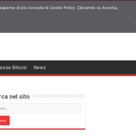
i saperne di più consulta la Cookie Policy. Cliccando su Accetta,
esse Bitcoin
News
ca nel sito